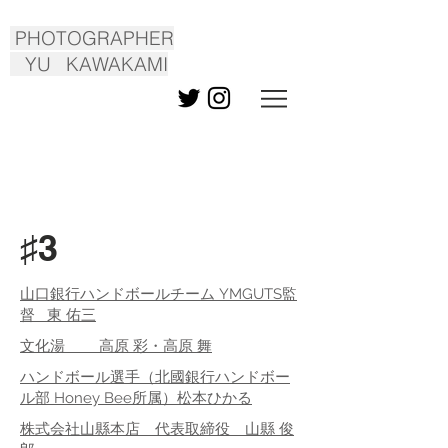
PHOTOGRAPHER
YU KAWAKAMI
♯3
山口銀行ハンドボールチーム YMGUTS監
督 東 佑三
文化湯 高原 彩・高原 舞
ハンドボール選手（北國銀行ハンドボー
ル部 Honey Bee所属）松本ひかる
株式会社山縣本店 代表取締役 山縣 俊