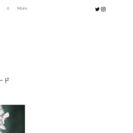
0
More
ード