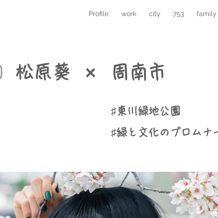
Profile
work
city
753
family
松原葵 × 周南市
​♯東川緑地公園
​♯緑と文化のプロムナ